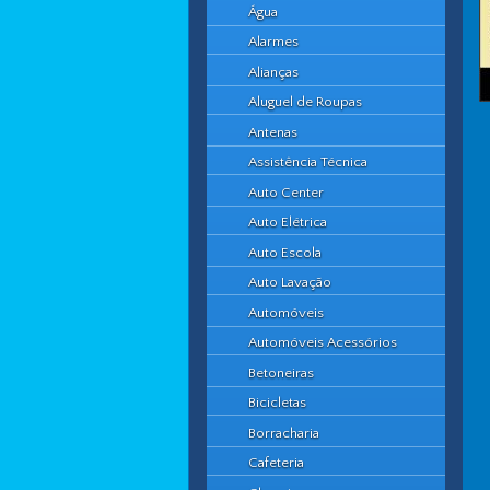
Água
Alarmes
Alianças
Aluguel de Roupas
Antenas
Assistência Técnica
Auto Center
Auto Elétrica
Auto Escola
Auto Lavação
Automóveis
Automóveis Acessórios
Betoneiras
Bicicletas
Borracharia
Cafeteria