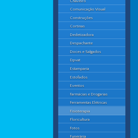
Chaveiro
Comunicação Visual
Construções
Cortinas
Dedetizadora
Despachante
Doces e Salgados
Dpvat
Estamparia
Estofados
Eventos
Farmácias e Drogarias
Ferramentas Elétricas
Fisioterapia
Floricultura
Fotos
Funerária