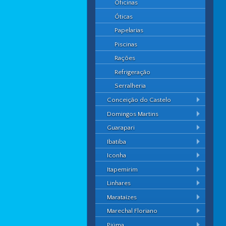
Oficinas
Óticas
Papelarias
Piscinas
Rações
Refrigeração
Serralheria
Conceição do Castelo
Domingos Martins
Guarapari
Ibatiba
Iconha
Itapemirim
Linhares
Marataízes
Marechal Floriano
Piúma