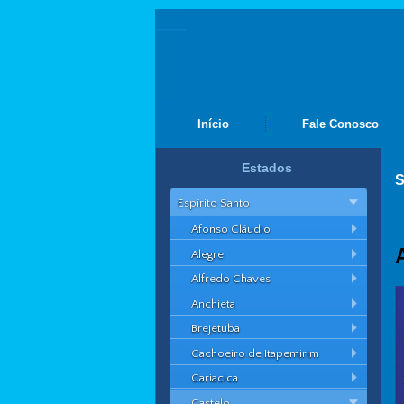
Início
Fale Conosco
Estados
S
Espírito Santo
Afonso Cláudio
Alegre
Alfredo Chaves
Anchieta
Brejetuba
Cachoeiro de Itapemirim
Cariacica
Castelo