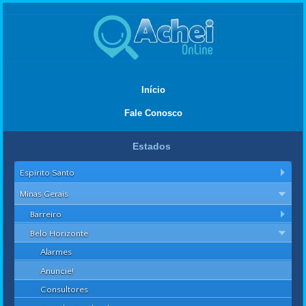
Início
Fale Conosco
Estados
Espírito Santo
Minas Gerais
Barreiro
Belo Horizonte
Alarmes
Anuncie!
Consultores