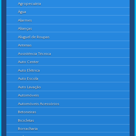
Agropecuária
Água
Alarmes
Alianças
Aluguel de Roupas
Antenas
Assistência Técnica
Auto Center
Auto Elétrica
Auto Escola
Auto Lavação
Automóveis
Automóveis Acessórios
Betoneiras
Bicicletas
Borracharia