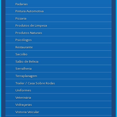
Padarias
Pintura Automotiva
Pizzaria
Produtos de Limpeza
Produtos Naturais
Psicólogos
Restaurante
Sacolão
Salão de Beleza
Serralheria
Terraplanagem
Trailer / Casa Sobre Rodas
Uniformes
Veterinária
Vidraçarias
Vistoria Veicular