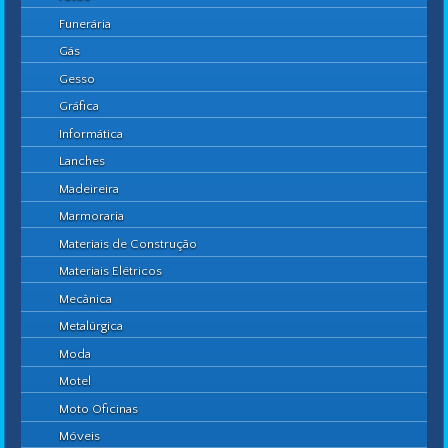
Funerária
Gás
Gesso
Gráfica
Informática
Lanches
Madeireira
Marmoraria
Materiais de Construção
Materiais Elétricos
Mecânica
Metalúrgica
Moda
Motel
Moto Oficinas
Móveis