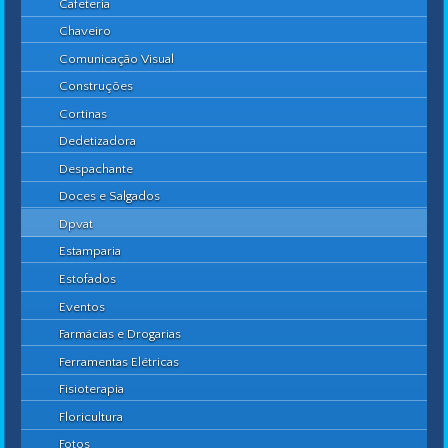
Cafeteria
Chaveiro
Comunicação Visual
Construções
Cortinas
Dedetizadora
Despachante
Doces e Salgados
Dpvat
Estamparia
Estofados
Eventos
Farmácias e Drogarias
Ferramentas Elétricas
Fisioterapia
Floricultura
Fotos