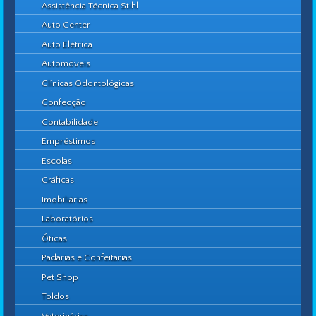
Assistência Técnica Stihl
Auto Center
Auto Elétrica
Automóveis
Clínicas Odontológicas
Confecção
Contabilidade
Empréstimos
Escolas
Gráficas
Imobiliárias
Laboratórios
Óticas
Padarias e Confeitarias
Pet Shop
Toldos
Veterinárias