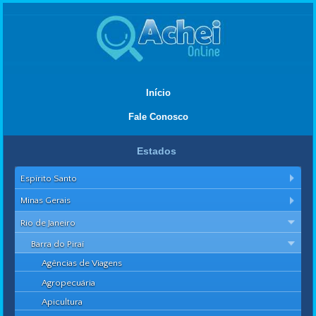
Início
Fale Conosco
Estados
Espírito Santo
Minas Gerais
Rio de Janeiro
Barra do Piraí
Agências de Viagens
Agropecuária
Apicultura