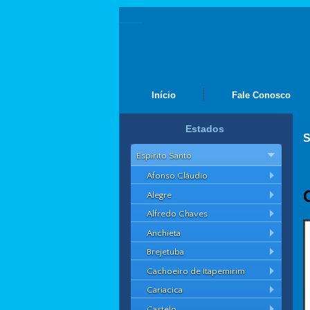
Início
Fale Conosco
Estados
S
Espírito Santo
Afonso Cláudio
Alegre
Alfredo Chaves
Anchieta
Brejetuba
Cachoeiro de Itapemirim
Cariacica
Castelo