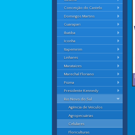
Conceição do Castelo
Domingos Martins
Guarapari
Ibatiba
Iconha
Itapemirim
Linhares
Marataízes
Marechal Floriano
Piúma
Presidente Kennedy
Rio Novo do Sul
Agência de Veículos
Agropecuárias
Celulares
Floriculturas