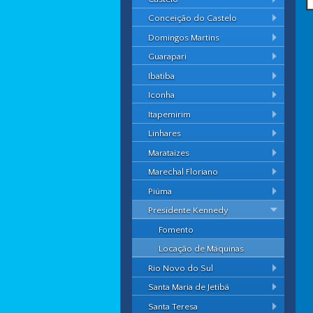
Conceição do Castelo
Domingos Martins
Guarapari
Ibatiba
Iconha
Itapemirim
Linhares
Marataízes
Marechal Floriano
Piúma
Presidente Kennedy
Fomento
Locação de Máquinas
Rio Novo do Sul
Santa Maria de Jetibá
Santa Teresa