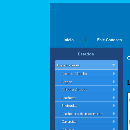
Início
Fale Conosco
Estados
Q
Espírito Santo
Afonso Cláudio
Alegre
Alfredo Chaves
Anchieta
Brejetuba
Cachoeiro de Itapemirim
Cariacica
Castelo