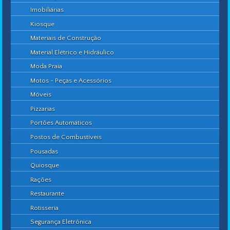
Imobiliárias
Kiosque
Materiais de Construção
Material Elétrico e Hidráulico
Moda Praia
Motos - Peças e Acessórios
Móveis
Pizzarias
Portões Automáticos
Postos de Combustíveis
Pousadas
Quiosque
Rações
Restaurante
Rotisseria
Segurança Eletrônica