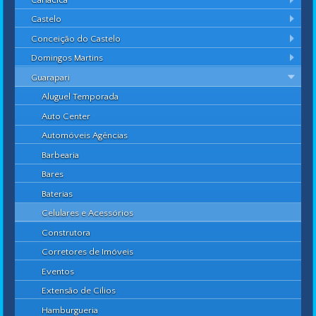
Castelo
Conceição do Castelo
Domingos Martins
Guarapari
Aluguel Temporada
Auto Center
Automóveis Agências
Barbearia
Bares
Baterias
Celulares e Acessórios
Construtora
Corretores de Imóveis
Eventos
Extensão de Cílios
Hamburgueria