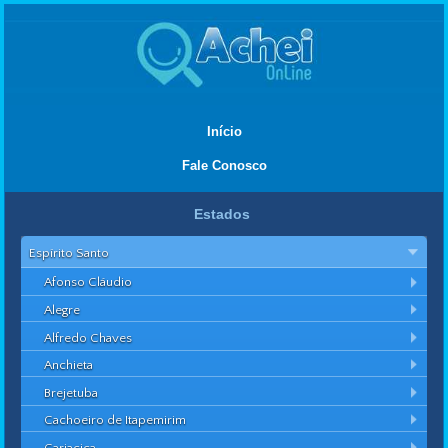
Início
Fale Conosco
Estados
Espírito Santo
Afonso Cláudio
Alegre
Alfredo Chaves
Anchieta
Brejetuba
Cachoeiro de Itapemirim
Cariacica