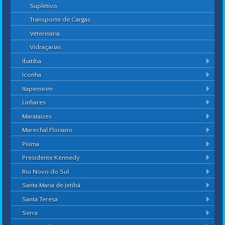
Supletivo
Transporte de Cargas
Veterinária
Vidraçarias
Ibatiba
Iconha
Itapemirim
Linhares
Marataízes
Marechal Floriano
Piúma
Presidente Kennedy
Rio Novo do Sul
Santa Maria de Jetibá
Santa Teresa
Serra