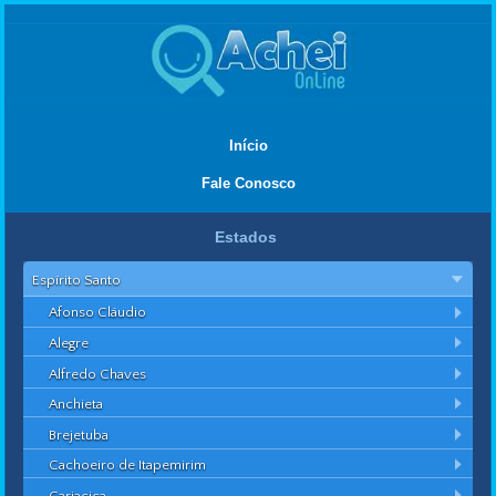
Início
Fale Conosco
Estados
Espírito Santo
Afonso Cláudio
Alegre
Alfredo Chaves
Anchieta
Brejetuba
Cachoeiro de Itapemirim
Cariacica