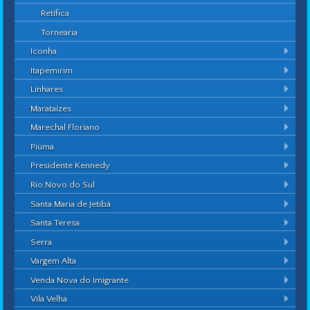
Retífica
Tornearia
Iconha
Itapemirim
Linhares
Marataízes
Marechal Floriano
Piúma
Presidente Kennedy
Rio Novo do Sul
Santa Maria de Jetibá
Santa Teresa
Serra
Vargem Alta
Venda Nova do Imigrante
Vila Velha