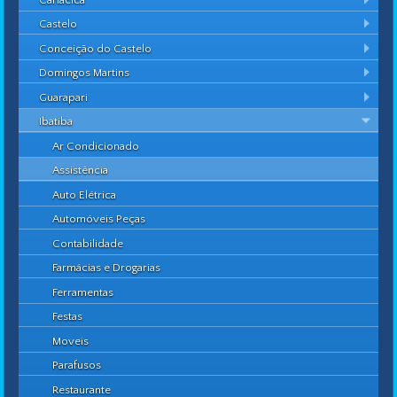
Castelo
Conceição do Castelo
Domingos Martins
Guarapari
Ibatiba
Ar Condicionado
Assistência
Auto Elétrica
Automóveis Peças
Contabilidade
Farmácias e Drogarias
Ferramentas
Festas
Moveis
Parafusos
Restaurante