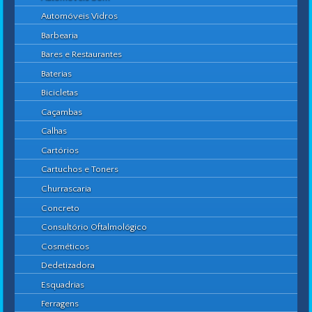
Automóveis Vidros
Barbearia
Bares e Restaurantes
Baterias
Bicicletas
Caçambas
Calhas
Cartórios
Cartuchos e Toners
Churrascaria
Concreto
Consultório Oftalmológico
Cosméticos
Dedetizadora
Esquadrias
Ferragens