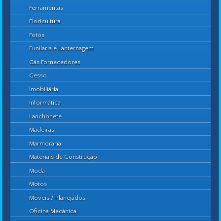
Ferramentas
Floricultura
Fotos
Funilaria e Lanternagem
Gás Fornecedores
Gesso
Imobiliária
Informática
Lanchonete
Madeiras
Marmoraria
Materiais de Construção
Moda
Motos
Móveis / Planejados
Oficina Mecânica