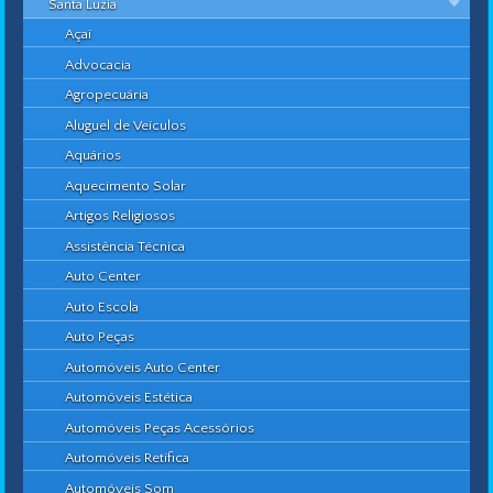
Santa Luzia
Açaí
Advocacia
Agropecuária
Aluguel de Veículos
Aquários
Aquecimento Solar
Artigos Religiosos
Assistência Técnica
Auto Center
Auto Escola
Auto Peças
Automóveis Auto Center
Automóveis Estética
Automóveis Peças Acessórios
Automóveis Retífica
Automóveis Som