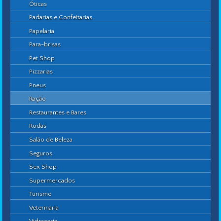
Óticas
Padarias e Confeitarias
Papelaria
Para-brisas
Pet Shop
Pizzarias
Pneus
Ração
Restaurantes e Bares
Rodas
Salão de Beleza
Seguros
Sex Shop
Supermercados
Turismo
Veterinária