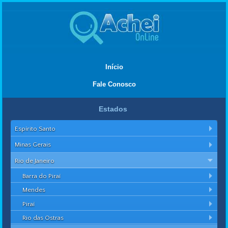
Início
Fale Conosco
Estados
Espírito Santo
Minas Gerais
Rio de Janeiro
Barra do Piraí
Mendes
Piraí
Rio das Ostras