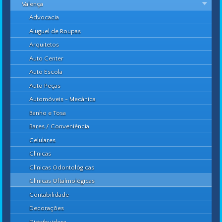
Valença
Advocacia
Aluguel de Roupas
Arquitetos
Auto Center
Auto Escola
Auto Peças
Automóveis - Mecânica
Banho e Tosa
Bares / Conveniência
Celulares
Clínicas
Clínicas Odontológicas
Clínicas Oftalmológicas
Contabilidade
Decorações
Distribuidora