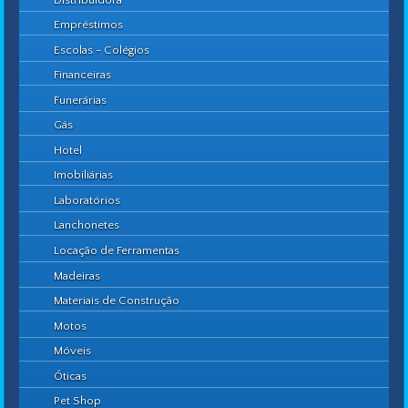
Empréstimos
Escolas - Colégios
Financeiras
Funerárias
Gás
Hotel
Imobiliárias
Laboratórios
Lanchonetes
Locação de Ferramentas
Madeiras
Materiais de Construção
Motos
Móveis
Óticas
Pet Shop