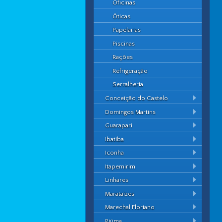
Oficinas
Óticas
Papelarias
Piscinas
Rações
Refrigeração
Serralheria
Conceição do Castelo
Domingos Martins
Guarapari
Ibatiba
Iconha
Itapemirim
Linhares
Marataízes
Marechal Floriano
Piúma