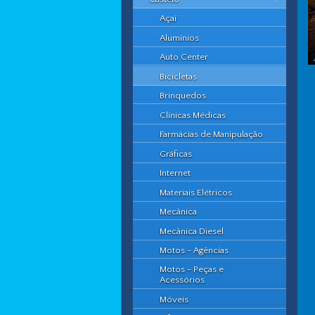
Açaí
Alumínios
Auto Center
Bicicletas
Brinquedos
Clínicas Médicas
Farmácias de Manipulação
Gráficas
Internet
Materiais Elétricos
Mecânica
Mecânica Diesel
Motos - Agências
Motos - Peças e
Acessórios
Móveis