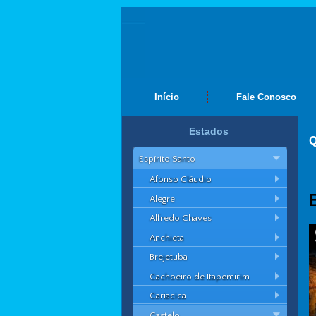
Início
Fale Conosco
Estados
Q
Espírito Santo
Afonso Cláudio
Alegre
Alfredo Chaves
Anchieta
Brejetuba
Cachoeiro de Itapemirim
Cariacica
Castelo