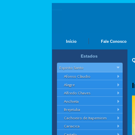
Início
Fale Conosco
Estados
Q
Espírito Santo
Afonso Cláudio
Alegre
Alfredo Chaves
Anchieta
Brejetuba
Cachoeiro de Itapemirim
Cariacica
Castelo