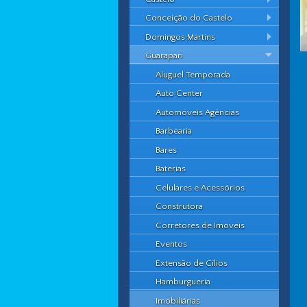
Conceição do Castelo
Domingos Martins
Guarapari
Aluguel Temporada
Auto Center
Automóveis Agências
Barbearia
Bares
Baterias
Celulares e Acessórios
Construtora
Corretores de Imóveis
Eventos
Extensão de Cílios
Hamburgueria
Imobiliárias