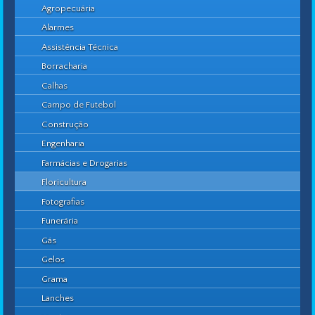
Agropecuária
Alarmes
Assistência Técnica
Borracharia
Calhas
Campo de Futebol
Construção
Engenharia
Farmácias e Drogarias
Floricultura
Fotografias
Funerária
Gás
Gelos
Grama
Lanches