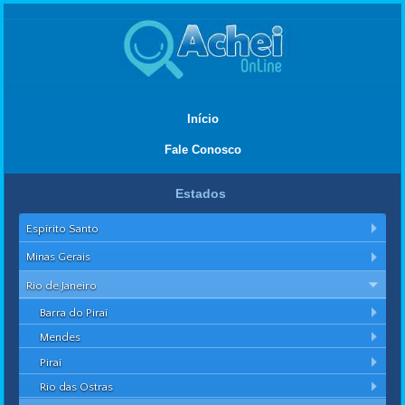
Início
Fale Conosco
Estados
Espírito Santo
Minas Gerais
Rio de Janeiro
Barra do Piraí
Mendes
Piraí
Rio das Ostras