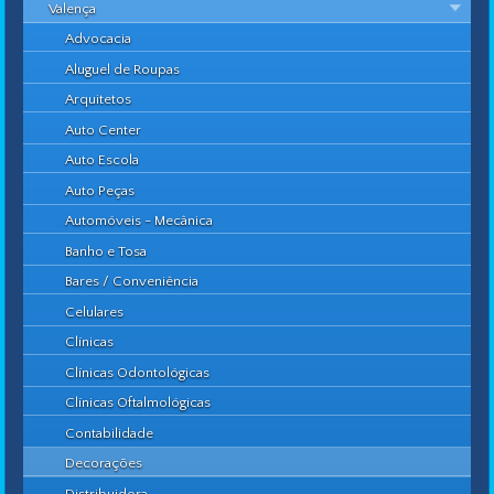
Valença
Advocacia
Aluguel de Roupas
Arquitetos
Auto Center
Auto Escola
Auto Peças
Automóveis - Mecânica
Banho e Tosa
Bares / Conveniência
Celulares
Clínicas
Clínicas Odontológicas
Clínicas Oftalmológicas
Contabilidade
Decorações
Distribuidora