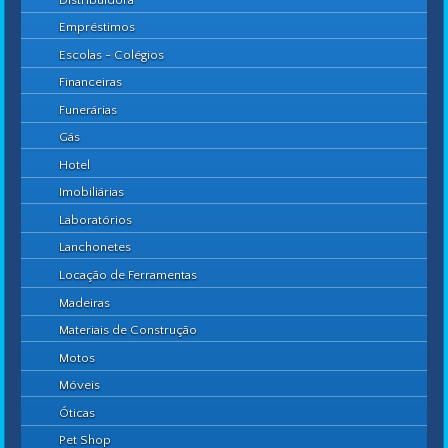
Empréstimos
Escolas - Colégios
Financeiras
Funerárias
Gás
Hotel
Imobiliárias
Laboratórios
Lanchonetes
Locação de Ferramentas
Madeiras
Materiais de Construção
Motos
Móveis
Óticas
Pet Shop