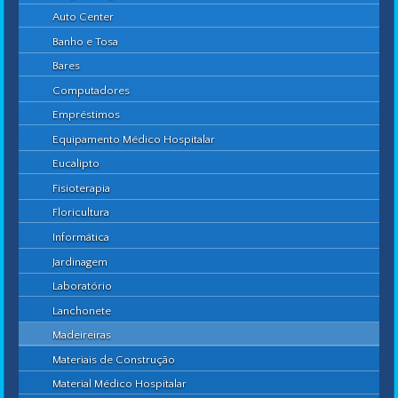
Auto Center
Banho e Tosa
Bares
Computadores
Empréstimos
Equipamento Médico Hospitalar
Eucalipto
Fisioterapia
Floricultura
Informática
Jardinagem
Laboratório
Lanchonete
Madeireiras
Materiais de Construção
Material Médico Hospitalar