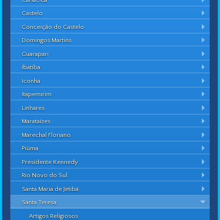
Castelo
Conceição do Castelo
Domingos Martins
Guarapari
Ibatiba
Iconha
Itapemirim
Linhares
Marataízes
Marechal Floriano
Piúma
Presidente Kennedy
Rio Novo do Sul
Santa Maria de Jetibá
Santa Teresa
Artigos Religiosos