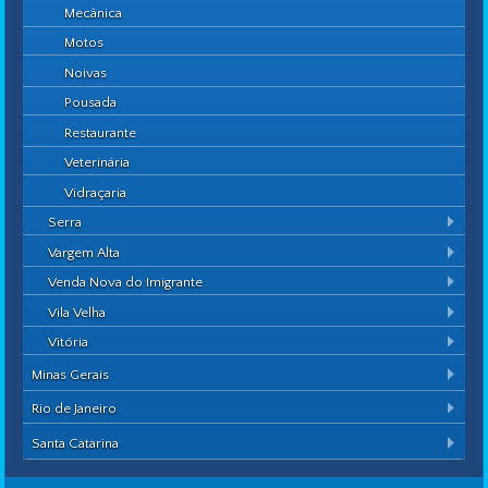
Mecânica
Motos
Noivas
Pousada
Restaurante
Veterinária
Vidraçaria
Serra
Vargem Alta
Venda Nova do Imigrante
Vila Velha
Vitória
Minas Gerais
Rio de Janeiro
Santa Catarina