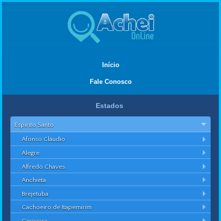
Início
Fale Conosco
Estados
Espírito Santo
Afonso Cláudio
Alegre
Alfredo Chaves
Anchieta
Brejetuba
Cachoeiro de Itapemirim
Cariacica