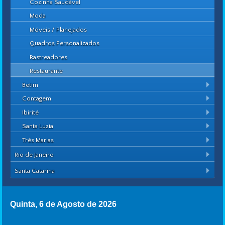
Cozinha Saudável
Moda
Móveis / Planejados
Quadros Personalizados
Rastreadores
Restaurante
Betim
Contagem
Ibirité
Santa Luzia
Três Marias
Rio de Janeiro
Santa Catarina
Quinta, 6 de Agosto de 2026