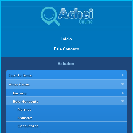
Início
Fale Conosco
Estados
Espírito Santo
Minas Gerais
Barreiro
Belo Horizonte
Alarmes
Anuncie!
Consultores