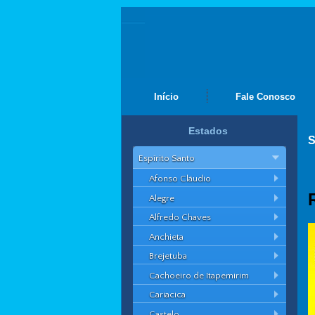
Início
Fale Conosco
Estados
S
Espírito Santo
Afonso Cláudio
Alegre
Alfredo Chaves
Anchieta
Brejetuba
Cachoeiro de Itapemirim
Cariacica
Castelo