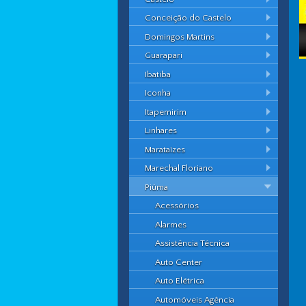
Conceição do Castelo
Domingos Martins
Guarapari
Ibatiba
Iconha
Itapemirim
Linhares
Marataízes
Marechal Floriano
Piúma
Acessórios
Alarmes
Assistência Técnica
Auto Center
Auto Elétrica
Automóveis Agência