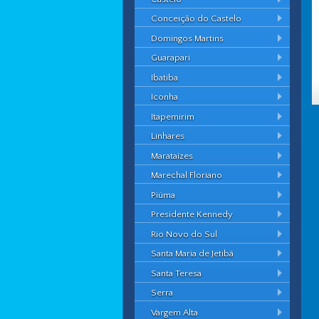
Conceição do Castelo
Domingos Martins
Guarapari
Ibatiba
Iconha
Itapemirim
Linhares
Marataízes
Marechal Floriano
Piúma
Presidente Kennedy
Rio Novo do Sul
Santa Maria de Jetibá
Santa Teresa
Serra
Vargem Alta