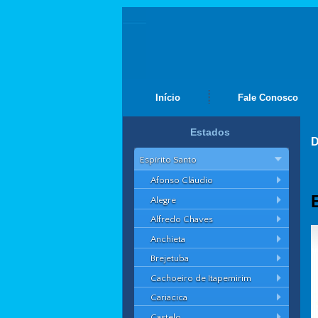
Início
Fale Conosco
Estados
D
Espírito Santo
Afonso Cláudio
Alegre
Alfredo Chaves
Anchieta
Brejetuba
Cachoeiro de Itapemirim
Cariacica
Castelo