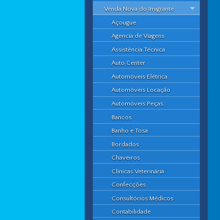
Venda Nova do Imigrante
Açougue
Agencia de Viagens
Assistência Técnica
Auto Center
Automóveis Elétrica
Automóveis Locação
Automóveis Peças
Bancos
Banho e Tosa
Bordados
Chaveiros
Clínicas Veterinária
Confecções
Consultórios Médicos
Contabilidade