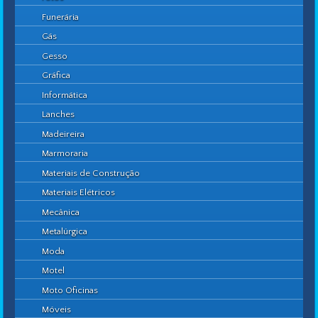
Funerária
Gás
Gesso
Gráfica
Informática
Lanches
Madeireira
Marmoraria
Materiais de Construção
Materiais Elétricos
Mecânica
Metalúrgica
Moda
Motel
Moto Oficinas
Móveis