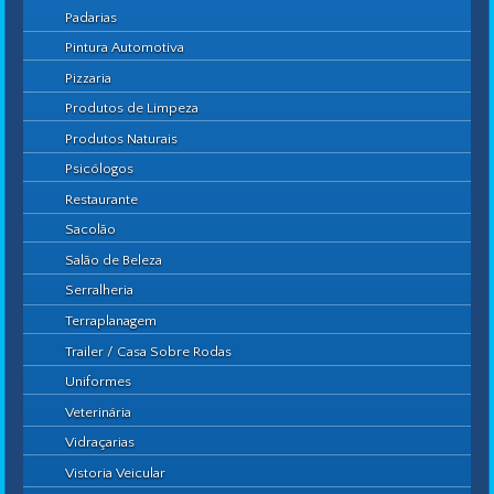
Padarias
Pintura Automotiva
Pizzaria
Produtos de Limpeza
Produtos Naturais
Psicólogos
Restaurante
Sacolão
Salão de Beleza
Serralheria
Terraplanagem
Trailer / Casa Sobre Rodas
Uniformes
Veterinária
Vidraçarias
Vistoria Veicular