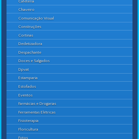
Cafeteria
Chaveiro
Comunicação Visual
Construções
Cortinas
Dedetizadora
Despachante
Doces e Salgados
Dpvat
Estamparia
Estofados
Eventos
Farmácias e Drogarias
Ferramentas Elétricas
Fisioterapia
Floricultura
Fotos