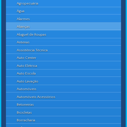
Agropecuária
Água
Alarmes
Alianças
Aluguel de Roupas
Antenas
Assistência Técnica
Auto Center
Auto Elétrica
Auto Escola
Auto Lavação
Automóveis
Automóveis Acessórios
Betoneiras
Bicicletas
Borracharia