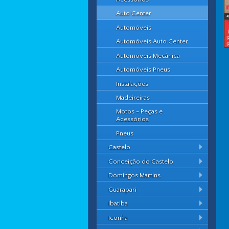
Auto Center
Automóveis
Automóveis Auto Center
Automóveis Mecânica
Automóveis Pneus
Instalações
Madeireiras
Motos - Peças e
Acessórios
Pneus
Castelo
Conceição do Castelo
Domingos Martins
Guarapari
Ibatiba
Iconha