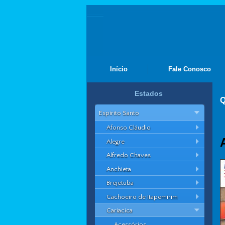
Início
Fale Conosco
Estados
Q
Espírito Santo
Afonso Cláudio
Alegre
Alfredo Chaves
Anchieta
Brejetuba
Cachoeiro de Itapemirim
Cariacica
Acessórios