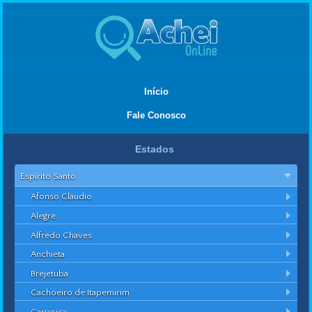
Início
Fale Conosco
Estados
Espírito Santo
Afonso Cláudio
Alegre
Alfredo Chaves
Anchieta
Brejetuba
Cachoeiro de Itapemirim
Cariacica