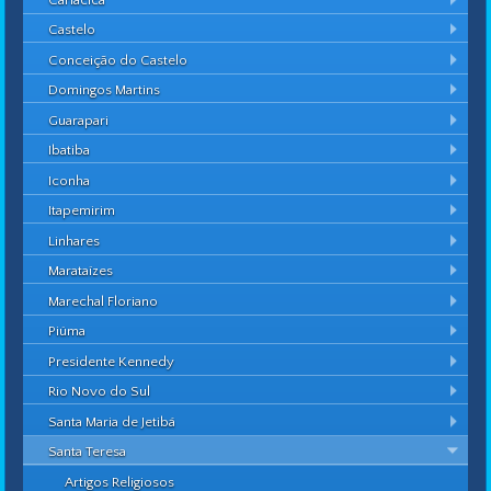
Castelo
Conceição do Castelo
Domingos Martins
Guarapari
Ibatiba
Iconha
Itapemirim
Linhares
Marataízes
Marechal Floriano
Piúma
Presidente Kennedy
Rio Novo do Sul
Santa Maria de Jetibá
Santa Teresa
Artigos Religiosos