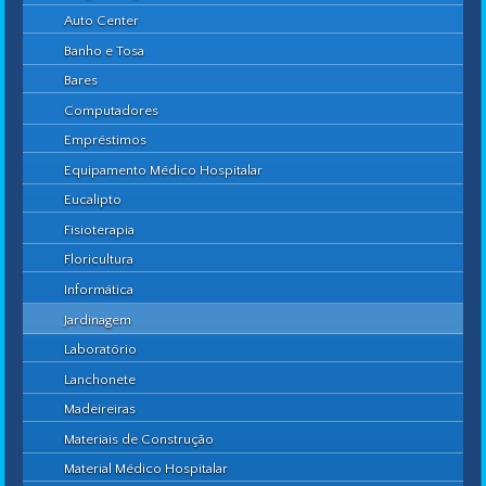
Auto Center
Banho e Tosa
Bares
Computadores
Empréstimos
Equipamento Médico Hospitalar
Eucalipto
Fisioterapia
Floricultura
Informática
Jardinagem
Laboratório
Lanchonete
Madeireiras
Materiais de Construção
Material Médico Hospitalar