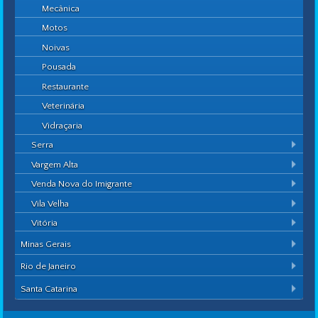
Mecânica
Motos
Noivas
Pousada
Restaurante
Veterinária
Vidraçaria
Serra
Vargem Alta
Venda Nova do Imigrante
Vila Velha
Vitória
Minas Gerais
Rio de Janeiro
Santa Catarina