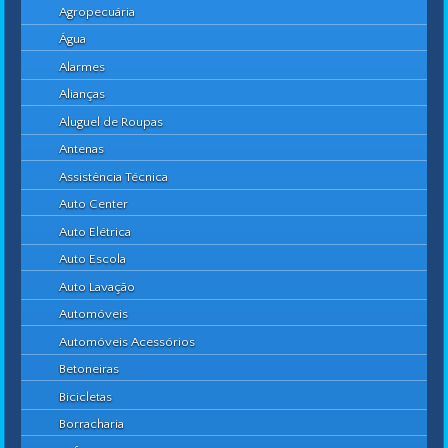
Agropecuária
Água
Alarmes
Alianças
Aluguel de Roupas
Antenas
Assistência Técnica
Auto Center
Auto Elétrica
Auto Escola
Auto Lavação
Automóveis
Automóveis Acessórios
Betoneiras
Bicicletas
Borracharia