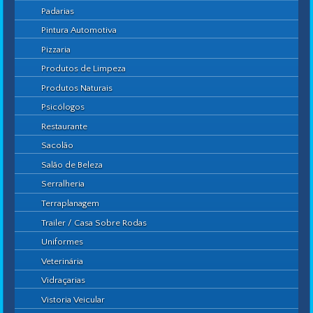
Padarias
Pintura Automotiva
Pizzaria
Produtos de Limpeza
Produtos Naturais
Psicólogos
Restaurante
Sacolão
Salão de Beleza
Serralheria
Terraplanagem
Trailer / Casa Sobre Rodas
Uniformes
Veterinária
Vidraçarias
Vistoria Veicular