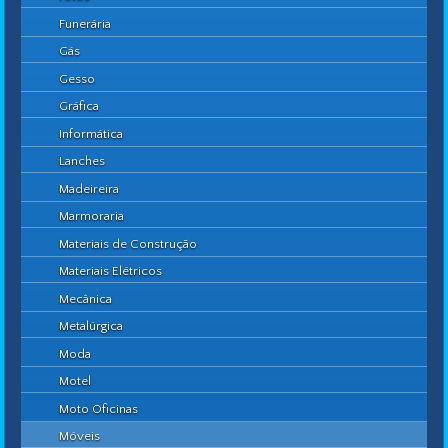
Funerária
Gás
Gesso
Gráfica
Informática
Lanches
Madeireira
Marmoraria
Materiais de Construção
Materiais Elétricos
Mecânica
Metalúrgica
Moda
Motel
Moto Oficinas
Móveis