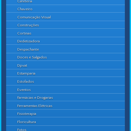
Cafeteria
Chaveiro
Comunicação Visual
Construções
Cortinas
Dedetizadora
Despachante
Doces e Salgados
Dpvat
Estamparia
Estofados
Eventos
Farmácias e Drogarias
Ferramentas Elétricas
Fisioterapia
Floricultura
Fotos