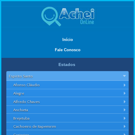
Início
Fale Conosco
Estados
Espírito Santo
Afonso Cláudio
Alegre
Alfredo Chaves
Anchieta
Brejetuba
Cachoeiro de Itapemirim
Cariacica