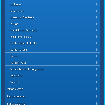
Linhares
Marataízes
Marechal Floriano
Piúma
Presidente Kennedy
Rio Novo do Sul
Santa Maria de Jetibá
Santa Teresa
Serra
Vargem Alta
Venda Nova do Imigrante
Vila Velha
Vitória
Minas Gerais
Rio de Janeiro
Santa Catarina