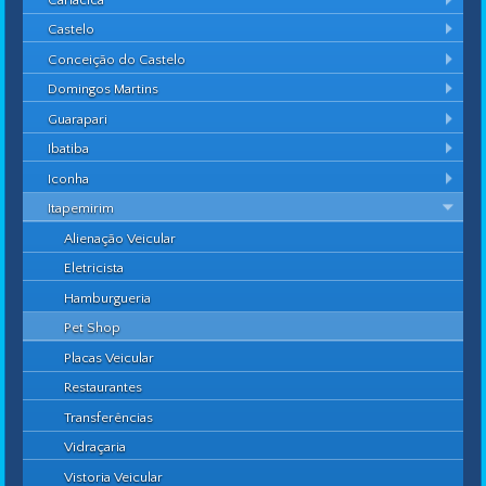
Castelo
Conceição do Castelo
Domingos Martins
Guarapari
Ibatiba
Iconha
Itapemirim
Alienação Veicular
Eletricista
Hamburgueria
Pet Shop
Placas Veicular
Restaurantes
Transferências
Vidraçaria
Vistoria Veicular