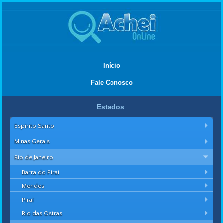
Início
Fale Conosco
Estados
Espírito Santo
Minas Gerais
Rio de Janeiro
Barra do Piraí
Mendes
Piraí
Rio das Ostras