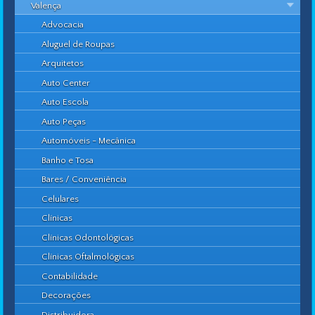
Valença
Advocacia
Aluguel de Roupas
Arquitetos
Auto Center
Auto Escola
Auto Peças
Automóveis - Mecânica
Banho e Tosa
Bares / Conveniência
Celulares
Clínicas
Clínicas Odontológicas
Clínicas Oftalmológicas
Contabilidade
Decorações
Distribuidora