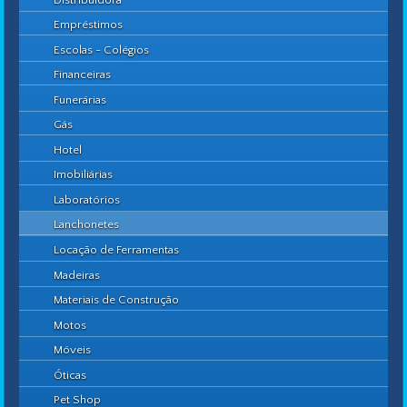
Empréstimos
Escolas - Colégios
Financeiras
Funerárias
Gás
Hotel
Imobiliárias
Laboratórios
Lanchonetes
Locação de Ferramentas
Madeiras
Materiais de Construção
Motos
Móveis
Óticas
Pet Shop