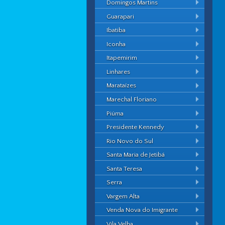
Domingos Martins
Guarapari
Ibatiba
Iconha
Itapemirim
Linhares
Marataízes
Marechal Floriano
Piúma
Presidente Kennedy
Rio Novo do Sul
Santa Maria de Jetibá
Santa Teresa
Serra
Vargem Alta
Venda Nova do Imigrante
Vila Velha