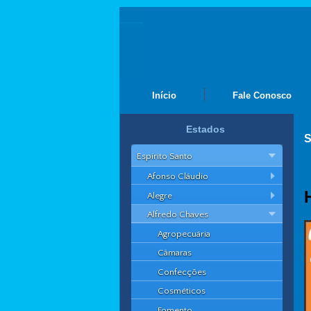
Início
Fale Conosco
Estados
S
Espírito Santo
Afonso Cláudio
Alegre
Alfredo Chaves
Agropecuária
Câmaras
Confecções
Cosméticos
Fomento