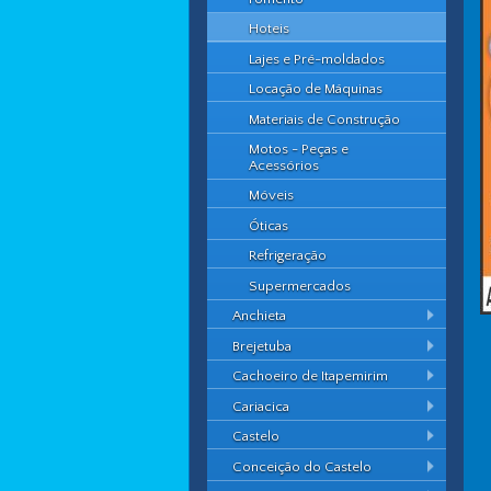
Hoteis
Lajes e Pré-moldados
Locação de Máquinas
Materiais de Construção
Motos - Peças e
Acessórios
Móveis
Óticas
Refrigeração
Supermercados
Anchieta
Brejetuba
Cachoeiro de Itapemirim
Cariacica
Castelo
Conceição do Castelo