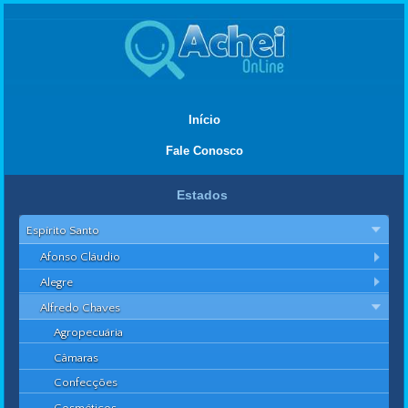
Início
Fale Conosco
Estados
Espírito Santo
Afonso Cláudio
Alegre
Alfredo Chaves
Agropecuária
Câmaras
Confecções
Cosméticos