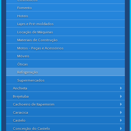
Fomento
Hoteis
Lajes e Pré-moldados
Locação de Máquinas
Materiais de Construção
Motos - Peças e Acessórios
Móveis
Óticas
Refrigeração
Supermercados
Anchieta
Brejetuba
Cachoeiro de Itapemirim
Cariacica
Castelo
Conceição do Castelo