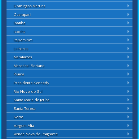
Domingos Martins
Guarapari
Ibatiba
Iconha
Itapemirim
Linhares
Marataízes
Marechal Floriano
Piúma
Presidente Kennedy
Rio Novo do Sul
Santa Maria de Jetibá
Santa Teresa
Serra
Vargem Alta
Venda Nova do Imigrante