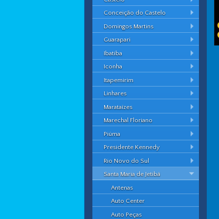
Conceição do Castelo
Domingos Martins
Guarapari
Ibatiba
Iconha
Itapemirim
Linhares
Marataízes
Marechal Floriano
Piúma
Presidente Kennedy
Rio Novo do Sul
Santa Maria de Jetibá
Antenas
Auto Center
Auto Peças