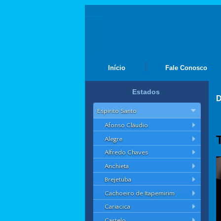
Início
Fale Conosco
Estados
D
Espírito Santo
Afonso Cláudio
Alegre
Alfredo Chaves
Anchieta
Brejetuba
Cachoeiro de Itapemirim
Cariacica
Castelo