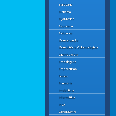
Barbearia
Bicicleta
Bijouterias
Capotaria
Celulares
Conservação
Consultório Odontológico
Distribuidora
Embalagens
Empréstimo
Festas
Funerária
Imobiliária
Informática
Inox
Laboratório