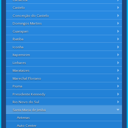
Castelo
Conceição do Castelo
Domingos Martins
Guarapari
Ibatiba
Iconha
Itapemirim
Linhares
Marataízes
Marechal Floriano
Piúma
Presidente Kennedy
Rio Novo do Sul
Santa Maria de Jetibá
Antenas
Auto Center