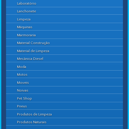
Laboratório
Lanchonete
Limpeza
Máquinas
Marmoraria
Material Construção
Material de Limpeza
Mecânica Diesel
Moda
Motos
Moveis
Noivas
Pet Shop
Pneus
Produtos de Limpeza
Produtos Naturais