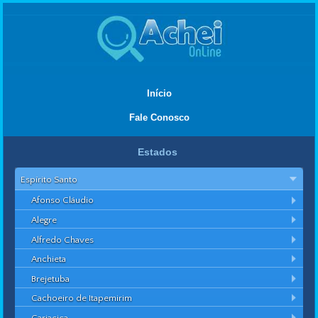
Início
Fale Conosco
Estados
Espírito Santo
Afonso Cláudio
Alegre
Alfredo Chaves
Anchieta
Brejetuba
Cachoeiro de Itapemirim
Cariacica