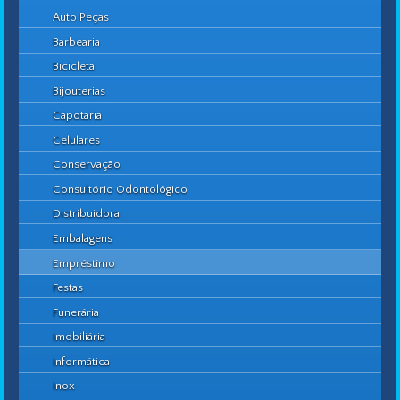
Auto Peças
Barbearia
Bicicleta
Bijouterias
Capotaria
Celulares
Conservação
Consultório Odontológico
Distribuidora
Embalagens
Empréstimo
Festas
Funerária
Imobiliária
Informática
Inox