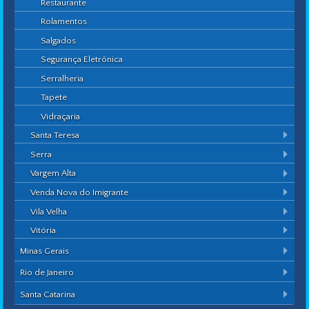
Restaurante
Rolamentos
Salgados
Segurança Eletrônica
Serralheria
Tapete
Vidraçaria
Santa Teresa
Serra
Vargem Alta
Venda Nova do Imigrante
Vila Velha
Vitória
Minas Gerais
Rio de Janeiro
Santa Catarina