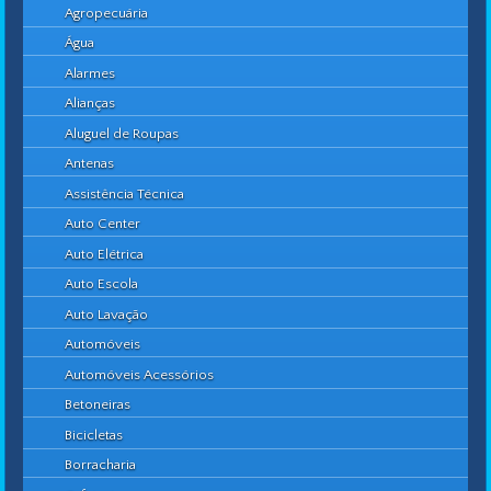
Agropecuária
Água
Alarmes
Alianças
Aluguel de Roupas
Antenas
Assistência Técnica
Auto Center
Auto Elétrica
Auto Escola
Auto Lavação
Automóveis
Automóveis Acessórios
Betoneiras
Bicicletas
Borracharia