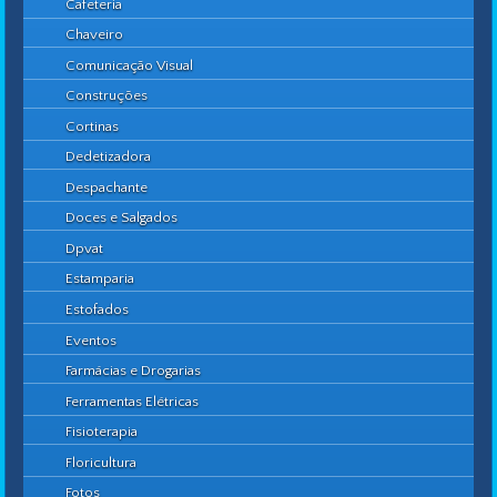
Cafeteria
Chaveiro
Comunicação Visual
Construções
Cortinas
Dedetizadora
Despachante
Doces e Salgados
Dpvat
Estamparia
Estofados
Eventos
Farmácias e Drogarias
Ferramentas Elétricas
Fisioterapia
Floricultura
Fotos