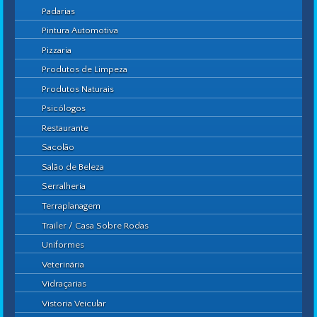
Padarias
Pintura Automotiva
Pizzaria
Produtos de Limpeza
Produtos Naturais
Psicólogos
Restaurante
Sacolão
Salão de Beleza
Serralheria
Terraplanagem
Trailer / Casa Sobre Rodas
Uniformes
Veterinária
Vidraçarias
Vistoria Veicular