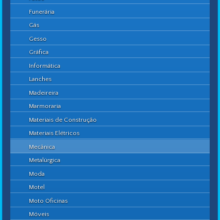
Funerária
Gás
Gesso
Gráfica
Informática
Lanches
Madeireira
Marmoraria
Materiais de Construção
Materiais Elétricos
Mecânica
Metalúrgica
Moda
Motel
Moto Oficinas
Móveis