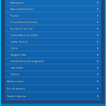
Marataízes
Marechal Floriano
Piúma
Presidente Kennedy
Rio Novo do Sul
Santa Maria de Jetibá
Santa Teresa
Serra
Vargem Alta
Venda Nova do Imigrante
Vila Velha
Vitória
Minas Gerais
Rio de Janeiro
Santa Catarina