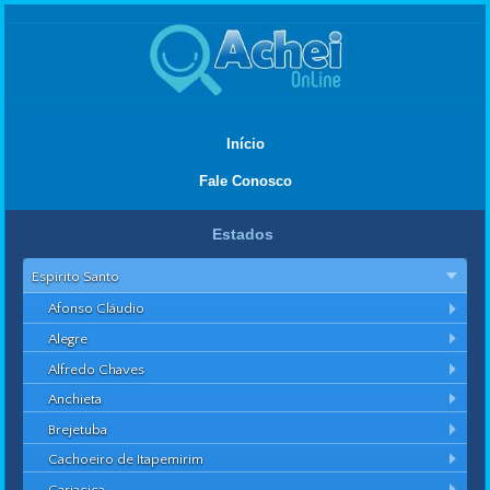
Início
Fale Conosco
Estados
Espírito Santo
Afonso Cláudio
Alegre
Alfredo Chaves
Anchieta
Brejetuba
Cachoeiro de Itapemirim
Cariacica