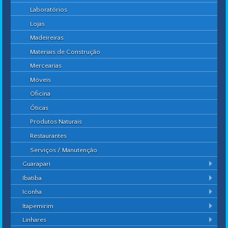
Laboratórios
Lojas
Madeireiras
Materiais de Construção
Mercearias
Móveis
Oficina
Óticas
Produtos Naturais
Restaurantes
Serviços / Manutenção
Guarapari
Ibatiba
Iconha
Itapemirim
Linhares