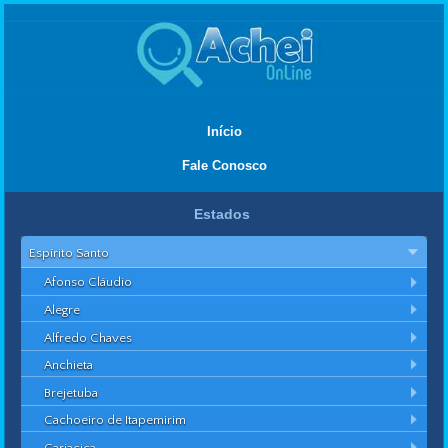
Início
Fale Conosco
Estados
Espírito Santo
Afonso Cláudio
Alegre
Alfredo Chaves
Anchieta
Brejetuba
Cachoeiro de Itapemirim
Cariacica