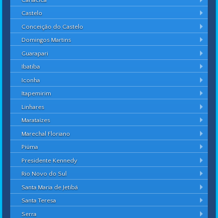
Castelo
Conceição do Castelo
Domingos Martins
Guarapari
Ibatiba
Iconha
Itapemirim
Linhares
Marataízes
Marechal Floriano
Piúma
Presidente Kennedy
Rio Novo do Sul
Santa Maria de Jetibá
Santa Teresa
Serra