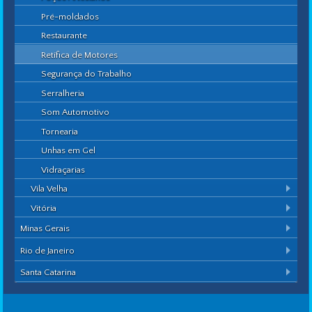
Pré-moldados
Restaurante
Retífica de Motores
Segurança do Trabalho
Serralheria
Som Automotivo
Tornearia
Unhas em Gel
Vidraçarias
Vila Velha
Vitória
Minas Gerais
Rio de Janeiro
Santa Catarina