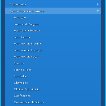
Vargem Alta
Venda Nova do Imigrante
Açougue
Agencia de Viagens
Assistência Técnica
Auto Center
Automóveis Elétrica
Automóveis Locação
Automóveis Peças
Bancos
Banho e Tosa
Bordados
Chaveiros
Clínicas Veterinária
Confecções
Consultórios Médicos