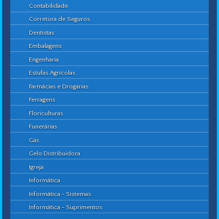
Contabilidade
Corretora de Seguros
Dentistas
Embalagens
Engenharia
Estufas Agrícolas
Farmácias e Drogarias
Ferragens
Floriculturas
Funerárias
Gás
Gelo Distribuidora
Igreja
Informática
Informática - Sistemas
Informática - Suprimentos