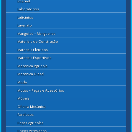
Internet
Laboratórios
Laticínios
Lava Jato
Mangotes - Mangueiras
Materiais de Construção
Materiais Elétricos
Materiais Esportivos
Mecânica Agrícola
Mecânica Diesel
Moda
Motos - Peças e Acessórios
Móveis
Oficina Mecânica
Parafusos
Peças Agrícolas
Poços Artesianos