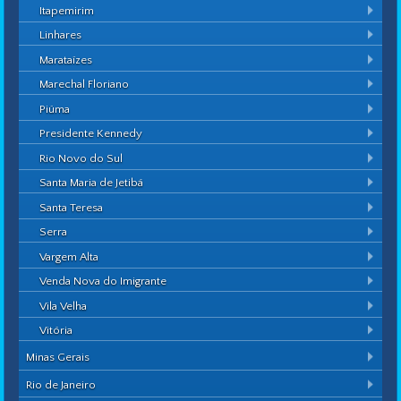
Itapemirim
Linhares
Marataízes
Marechal Floriano
Piúma
Presidente Kennedy
Rio Novo do Sul
Santa Maria de Jetibá
Santa Teresa
Serra
Vargem Alta
Venda Nova do Imigrante
Vila Velha
Vitória
Minas Gerais
Rio de Janeiro