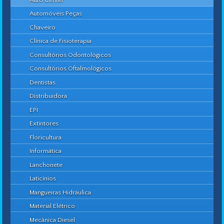
Automóveis Peças
Chaveiro
Clínica de Fisioterapia
Consultórios Odontológicos
Consultórios Oftalmológicos
Dentistas
Distribuidora
EPI
Extintores
Floricultura
Informática
Lanchonete
Laticínios
Mangueiras Hidráulica
Material Elétrico
Mecânica Diesel