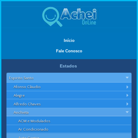
Início
Fale Conosco
Estados
Espírito Santo
Afonso Cláudio
Alegre
Alfredo Chaves
Anchieta
ACM e Modulados
Ar Condicionado
Auto Center