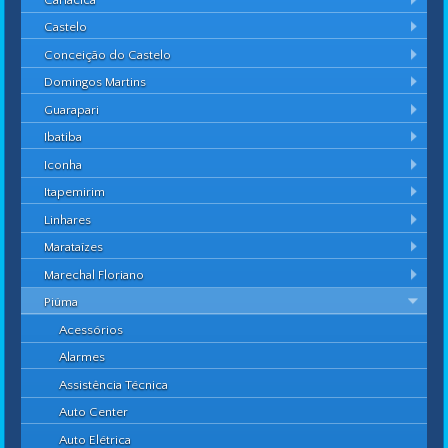
Castelo
Conceição do Castelo
Domingos Martins
Guarapari
Ibatiba
Iconha
Itapemirim
Linhares
Marataízes
Marechal Floriano
Piúma
Acessórios
Alarmes
Assistência Técnica
Auto Center
Auto Elétrica