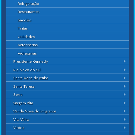
Refrigeração
Restaurantes
Sacolão
Tintas
Utilidades
Veterinárias
Vidraçarias
Presidente Kennedy
Rio Novo do Sul
Santa Maria de Jetibá
Santa Teresa
Serra
Vargem Alta
Venda Nova do Imigrante
Vila Velha
Vitória