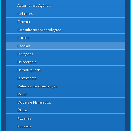
Automóveis Agência
Celulares
Cinema
Consultório Odontológico
Cursos
Escolas
Ferragens
Fisioterapia
Hamburgueria
Lanchonete
Materiais de Construção
Motel
Móveis e Planejados
Óticas
Pizzarias
Pousada