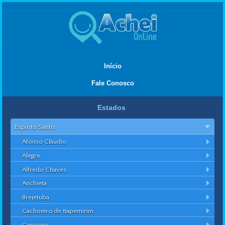
Início
Fale Conosco
Estados
Espírito Santo
Afonso Cláudio
Alegre
Alfredo Chaves
Anchieta
Brejetuba
Cachoeiro de Itapemirim
Cariacica